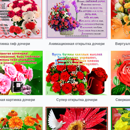
тинка гиф дочери
Анимационная открытка дочери
Виртуал
ная картинка дочери
Супер открытка дочери
Сверкаю