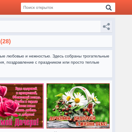
(28)
ные любовью и нежностью. Здесь собраны трогательные 
ия, поздравление с праздником или просто теплые 
оддержать и подарить хорошее настроение.

 добрые надписи. На OtkritkiOk.ru можно легко 
вала вашу любовь и внимание. Пожелания в виде 
ностях и укрепить ваши отношения.