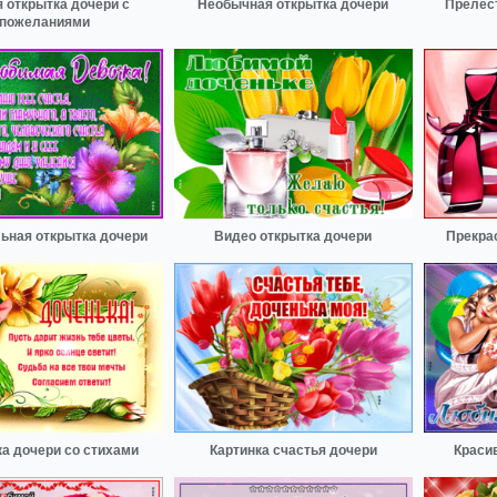
 открытка дочери с
Необычная открытка дочери
Прелес
пожеланиями
льная открытка дочери
Видео открытка дочери
Прекра
ка дочери со стихами
Картинка счастья дочери
Краси