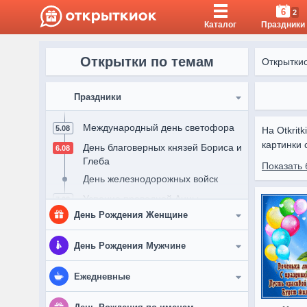
6
2
Каталог
Праздники
Открытки по темам
Открытки
6
Праздники
Международный день светофора
5.08
На Otkrit
картинки 
День благоверных князей Бориса и
6.08
слова в б
Глеба
Показать 
День железнодорожных войск
Каждая от
Успение праведной Анны
7.08
выбрать и
День Рождения Женщине
Пятница
открытки 
Всемирный день кошек
8.08
Женщине
День Рождения Мужчине
День альпиниста
Подруге
Выходные
Мужчине
Ежедневные
День строителя
Девушке
9.08
Другу
Доброе утро