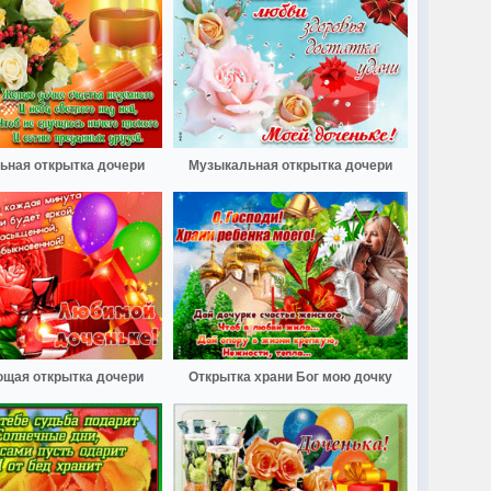
ьная открытка дочери
Музыкальная открытка дочери
щая открытка дочери
Открытка храни Бог мою дочку