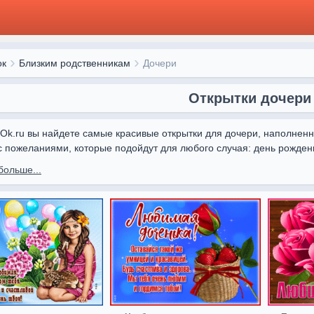
ок
Близким родственникам
Дочери
Открытки дочери
kiOk.ru вы найдете самые красивые открытки для дочери, наполнен
с пожеланиями, которые подойдут для любого случая: день рожден
удний день. Красивые открытки дочери помогут выразить заботу, п
больше...
крытка создана с душой: яркие изображения, цветы, милые сюжеты и
 отправить дочери красивые картинки онлайн, чтобы она почувство
– это простой способ подарить радость, напомнить о семейных цен