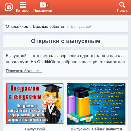
6
2
Каталог
Праздники
Поиск
Открыткиок
Важные события
Выпускной
Открытки с выпускным
Выпускной — это символ завершения одного этапа и начала 
нового пути. На OtkritkiOk.ru собрана коллекция открыток для 
выпускников, чтобы подчеркнуть значимость этого дня.

Показать больше...
Поздравления с OtkritkiOk передадут атмосферу радости, 
гордости и надежды на будущее.
Выпускной
Выпускной. Сейчас начнется