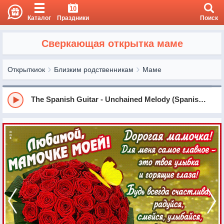
10
Каталог
Праздники
Поиск
Сверкающая открытка маме
Открыткиок
Близким родственникам
Маме
The Spanish Guitar - Unchained Melody (Spanish Guitar Version)