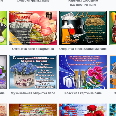
пе
Супер открытка папе
Картинка хорошего
настроения папе
Открытка папе с надписью
Открытка с пожеланиями папе
апе
Музыкальная открытка папе
Классная картинка папе
О