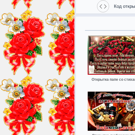
Код откры
Открытка папе со стих