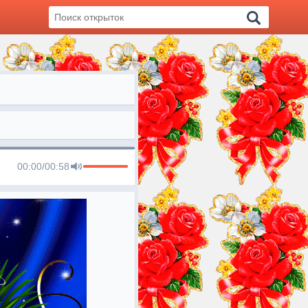
00:00
/
00:58