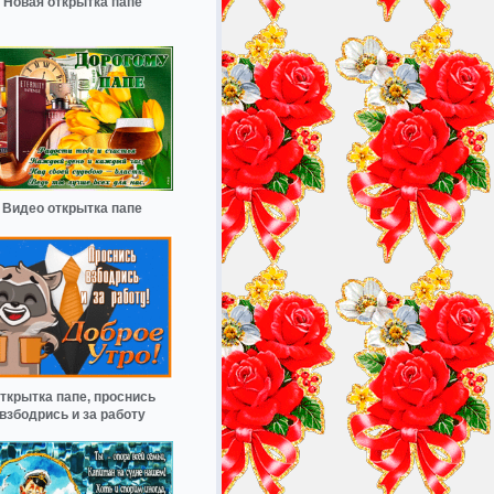
Новая открытка папе
Видео открытка папе
ткрытка папе, проснись
взбодрись и за работу