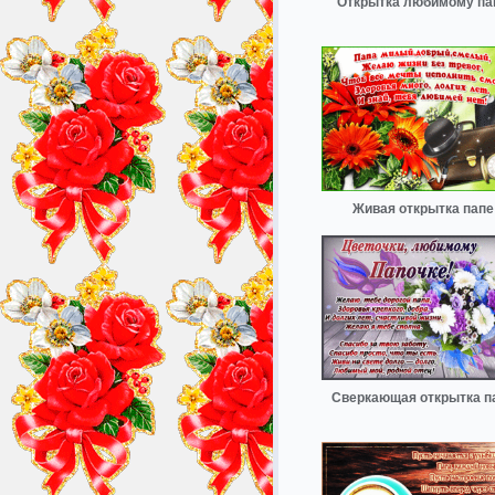
Открытка любимому па
Живая открытка папе
Сверкающая открытка п