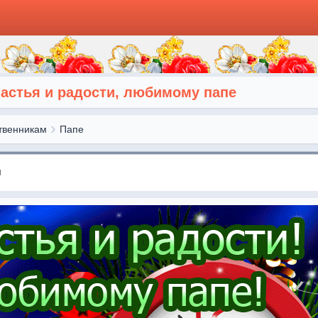
частья и радости, любимому папе
твенникам
Папе
я