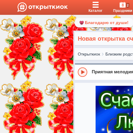
8
2
Каталог
Праздники
Благодарю от души!
Новая открытка с
Открыткиок
Близким родс
Приятная мелоди