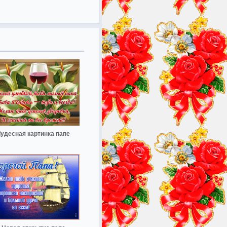
удесная картинка папе