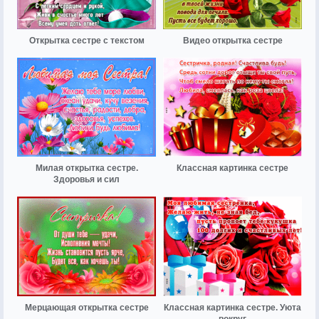
Открытка сестре с текстом
Видео открытка сестре
Милая открытка сестре.
Классная картинка сестре
Здоровья и сил
Мерцающая открытка сестре
Классная картинка сестре. Уюта
вокруг