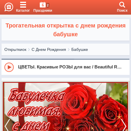
6
2
Каталог
Праздники
Поиск
Трогательная открытка с днем рождения
бабушке
Открыткиок
С Днем Рождения
Бабушке
ЦВЕТЫ. Красивые РОЗЫ для вас / Beautiful Roses - For you