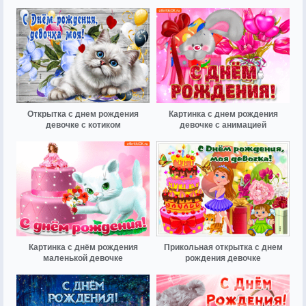
Открытка с днем рождения
Картинка с днем рождения
девочке с котиком
девочке с анимацией
Картинка с днём рождения
Прикольная открытка с днем
маленькой девочке
рождения девочке