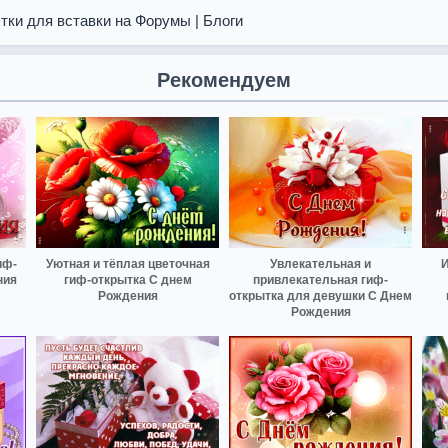
тки для вставки на Форумы | Блоги
Рекомендуем
иф-
Уютная и тёплая цветочная
Увлекательная и
И
ния
гиф-открытка С днем
привлекательная гиф-
Рождения
открытка для девушки С Днем
Рождения