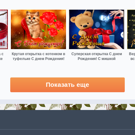
 с
Крутая открытка с котенком в
Суперская открытка С днем
Вер
ке
туфельке С днем Рождения!
Рождения! С мишкой
вс
Показать еще