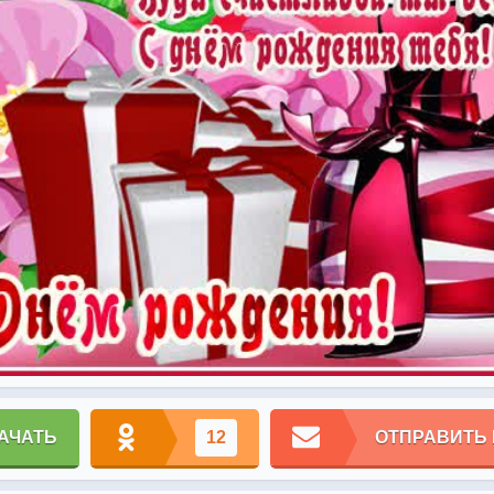
АЧАТЬ
12
ОТПРАВИТЬ