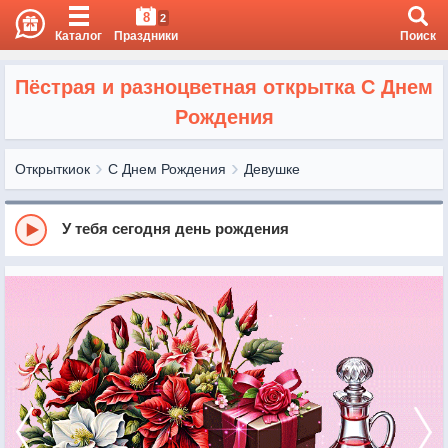
8
2
Каталог
Праздники
Поиск
Пёстрая и разноцветная открытка С Днем
Рождения
Открыткиок
С Днем Рождения
Девушке
У тебя сегодня день рождения