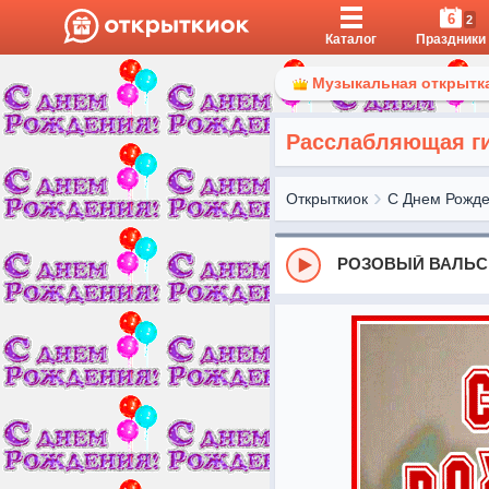
6
2
Каталог
Праздники
Музыкальная открытка
Расслабляющая ги
Открыткиок
С Днем Рожд
РОЗОВЫЙ ВАЛЬС 