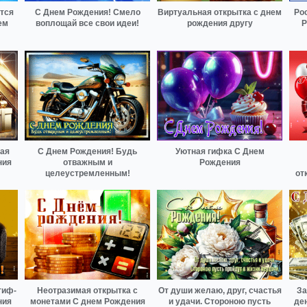
тся
С Днем Рождения! Смело
Виртуальная открытка с днем
Ро
ем
воплощай все свои идеи!
рождения другу
Р
ная
С Днем Рождения! Будь
Уютная гифка С Днем
ния
отважным и
Рождения
целеустремленным!
от
гиф-
Неотразимая открытка с
От души желаю, друг, счастья
За
ния
монетами С днем Рождения
и удачи. Стороною пусть
де