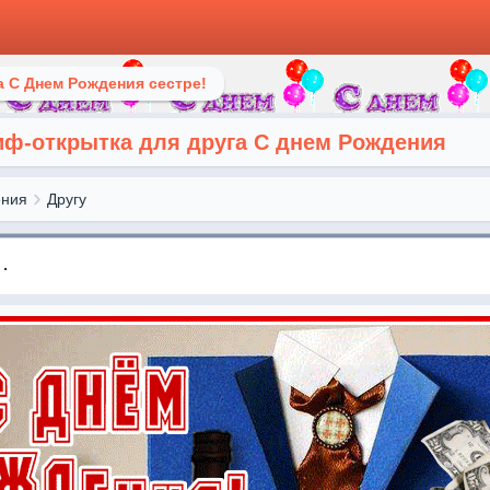
 С Днем Рождения сестре!
ф-открытка для друга С днем Рождения
ения
Другу
.