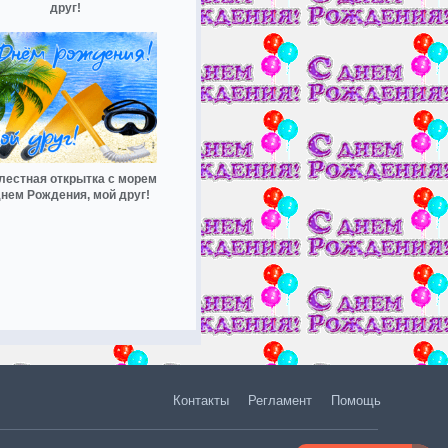
друг!
лестная открытка с морем
днем Рождения, мой друг!
Контакты
Регламент
Помощь