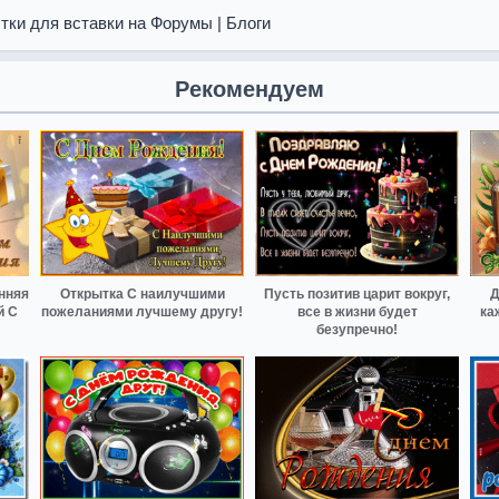
тки для вставки на Форумы | Блоги
Рекомендуем
нняя
Открытка С наилучшими
Пусть позитив царит вокруг,
Д
й С
пожеланиями лучшему другу!
все в жизни будет
ка
безупречно!