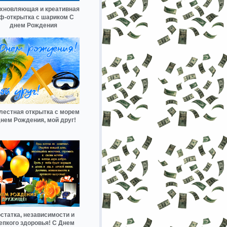
хновляющая и креативная
ф-открытка с шариком С
днем Рождения
лестная открытка с морем
днем Рождения, мой друг!
статка, независимости и
епкого здоровья! С Днем