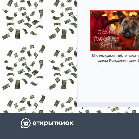
Миловидная гиф-открытк
днем Рождения, друг!