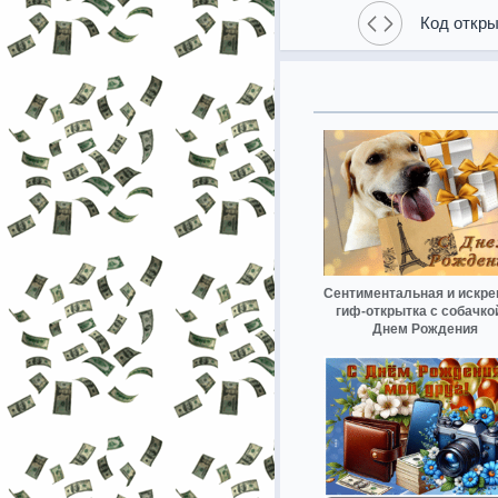
Код откры
Сентиментальная и искре
гиф-открытка с собачко
Днем Рождения