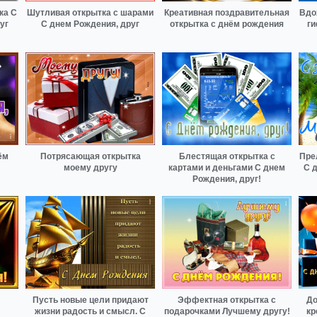
ка С
Шутливая открытка с шарами
Креативная поздравительная
Вдо
уг
С днем Рождения, друг
открытка с днём рождения
ги
ём
Потрясающая открытка
Блестящая открытка с
Пре
моему другу
картами и деньгами С днем
С 
Рождения, друг!
Пусть новые цели придают
Эффектная открытка с
До
жизни радость и смысл. С
подарочками Лучшему другу!
кр