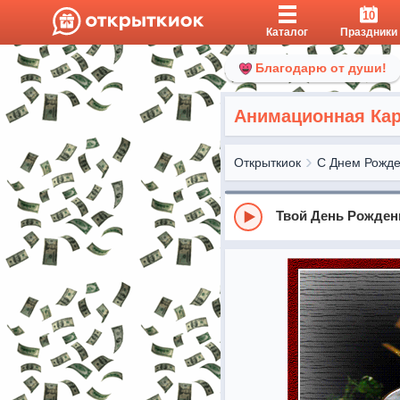
10
Каталог
Праздники
Благодарю от души!
Анимационная Кар
Открыткиок
С Днем Рожд
Твой День Рожден