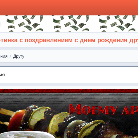
тинка с поздравлением с днем рождения др
ения
Другу
ия