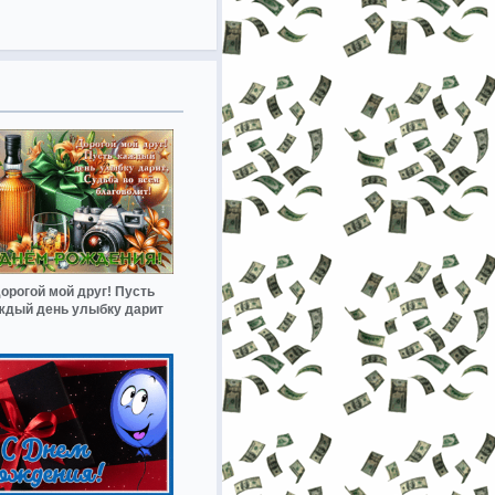
орогой мой друг! Пусть
ждый день улыбку дарит