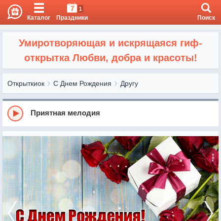
7
1
Каталог
Праздники
Поиск
Умиротворяющая и искрящаяся гиф-
открытка Любви, добра и красоты!
Открыткиок
С Днем Рождения
Другу
Приятная мелодия