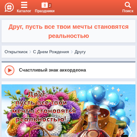
8
2
Каталог
Праздники
Поиск
Друг, пусть все твои мечты становятся
реальностью
Открыткиок
С Днем Рождения
Другу
Счастливый знак аккордеона