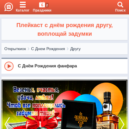
6
2
Каталог
Праздники
Поиск
Плейкаст с днём рождения другу,
воплощай задумки
Открыткиок
С Днем Рождения
Другу
С Днём Рождения фанфара