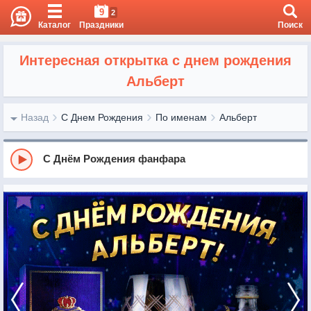
9
2
Каталог
Праздники
Поиск
Интересная открытка с днем рождения
Альберт
Назад
С Днем Рождения
По именам
Альберт
С Днём Рождения фанфара