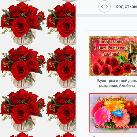
Код откры
Букет роз в твой день
рождения, Альбина