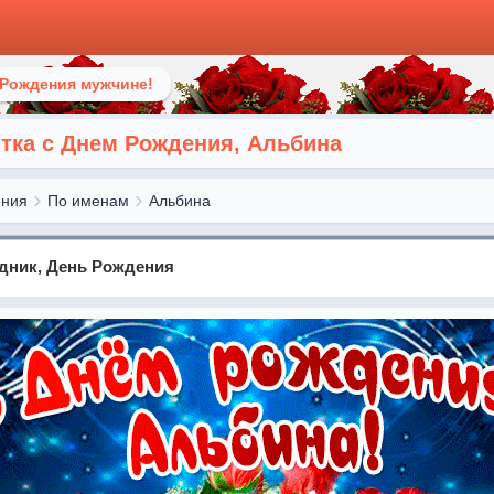
 Рождения мужчине!
ка с Днем Рождения, Альбина
ения
По именам
Альбина
здник, День Рождения