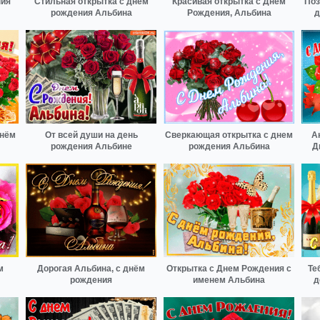
ния
Стильная открытка с днем
Красивая открытка с Днем
Поз
рождения Альбина
Рождения, Альбина
д
днём
От всей души на день
Сверкающая открытка с днем
А
рождения Альбине
рождения Альбина
Д
м
Дорогая Альбина, с днём
Открытка с Днем Рождения с
Те
рождения
именем Альбина
д