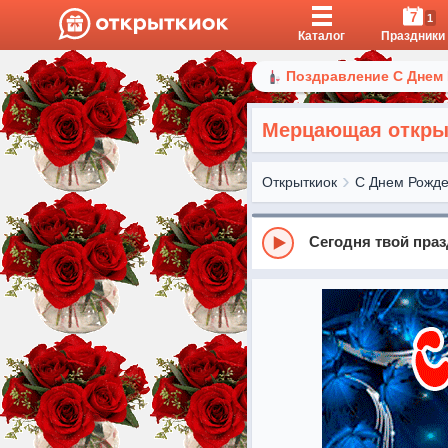
7
1
Каталог
Праздники
Поздравление С Днем
Мерцающая открыт
Открыткиок
С Днем Рожд
Сегодня твой пра