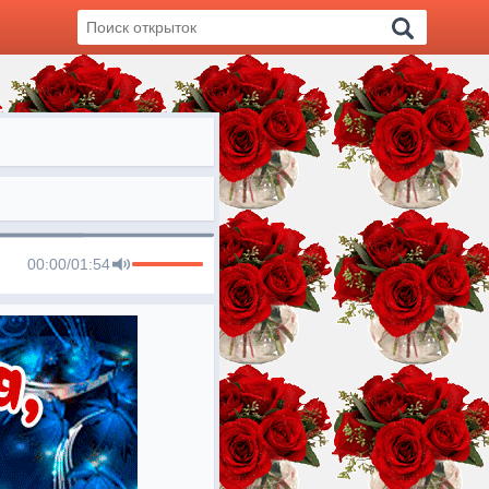
00:00
/
01:54