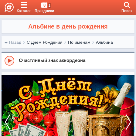
8
2
Каталог
Праздники
Поиск
Альбине в день рождения
Назад
С Днем Рождения
По именам
Альбина
Счастливый знак аккордеона