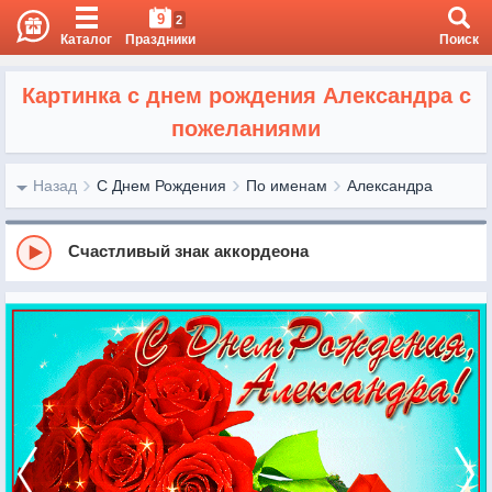
9
2
Каталог
Праздники
Поиск
Картинка с днем рождения Александра с
пожеланиями
Назад
С Днем Рождения
По именам
Александра
Счастливый знак аккордеона