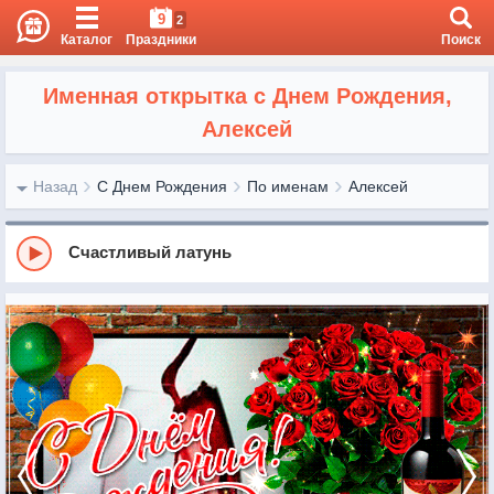
9
2
Каталог
Праздники
Поиск
Именная открытка с Днем Рождения,
Алексей
Назад
С Днем Рождения
По именам
Алексей
Счастливый латунь