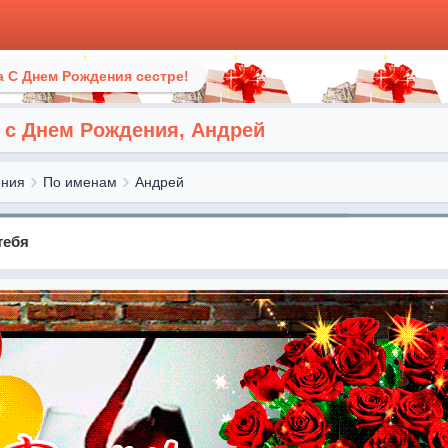
 С Днем Рождения сестре!
 с Днем Рождения, Андрей
ения
По именам
Андрей
тебя