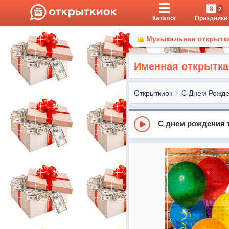
8
2
Каталог
Праздники
Музыкальная открытка
Именная открытка
Открыткиок
С Днем Рожд
С днем рождения 