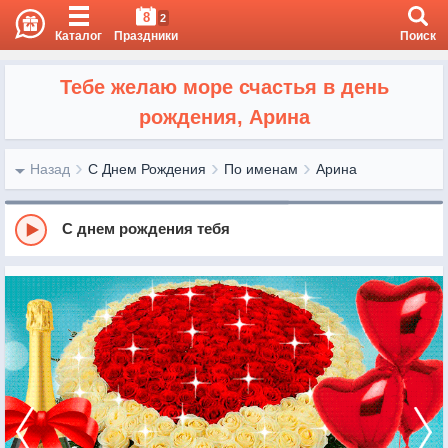
8
2
Каталог
Праздники
Поиск
Тебе желаю море счастья в день
рождения, Арина
Назад
С Днем Рождения
По именам
Арина
С днем рождения тебя