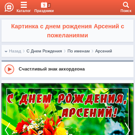
9
2
Каталог
Праздники
Поиск
Картинка с днем рождения Арсений с
пожеланиями
Назад
С Днем Рождения
По именам
Арсений
Счастливый знак аккордеона