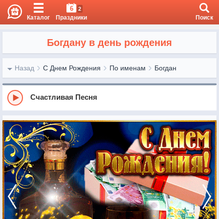
6
2
Каталог
Праздники
Поиск
Богдану в день рождения
Назад
С Днем Рождения
По именам
Богдан
Счастливая Песня