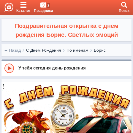
9
2
Каталог
Праздники
Поиск
Поздравительная открытка с днем
рождения Борис. Светлых эмоций
Назад
С Днем Рождения
По именам
Борис
У тебя сегодня день рождения