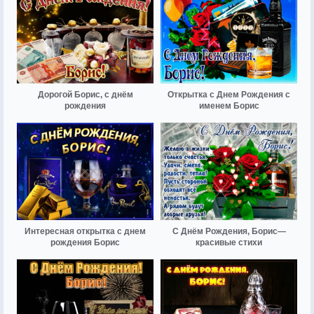
Дорогой Борис, с днём
Открытка с Днем Рождения с
рождения
именем Борис
Интересная открытка с днем
С Днём Рождения, Борис—
рождения Борис
красивые стихи