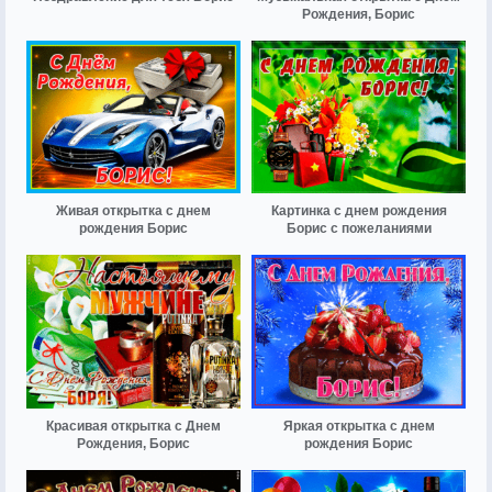
Рождения, Борис
Живая открытка с днем
Картинка с днем рождения
рождения Борис
Борис с пожеланиями
Красивая открытка с Днем
Яркая открытка с днем
Рождения, Борис
рождения Борис