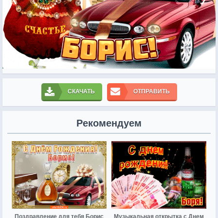
СКАЧАТЬ
ОТПРАВИТЬ
Рекомендуем
Поздравление для тебя Борис
Музыкальная открытка с Днем