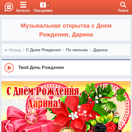
8
2
Каталог
Праздники
Поиск
Музыкальная открытка с Днем
Рождения, Дарина
Назад
С Днем Рождения
По именам
Дарина
Твой День Рождения