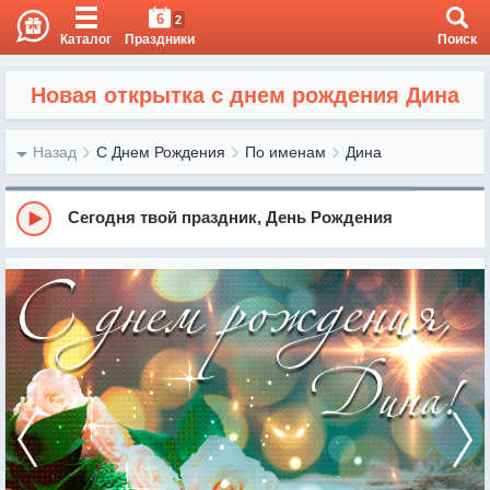
6
2
Каталог
Праздники
Поиск
Новая открытка с днем рождения Дина
Назад
С Днем Рождения
По именам
Дина
Сегодня твой праздник, День Рождения