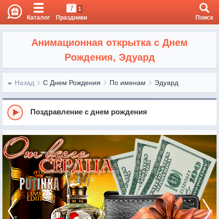
7
1
Каталог
Праздники
Поиск
Анимационная открытка с Днем
Рождения, Эдуард
Назад
С Днем Рождения
По именам
Эдуард
Поздравление с днем рождения