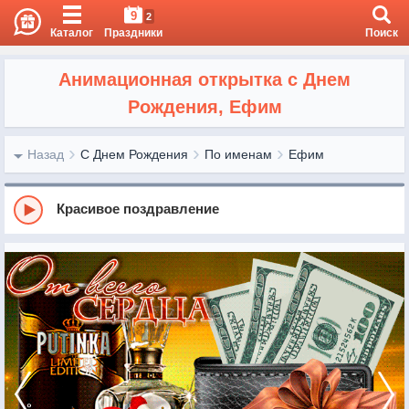
9
2
Каталог
Праздники
Поиск
Анимационная открытка с Днем
Рождения, Ефим
Назад
С Днем Рождения
По именам
Ефим
Красивое поздравление