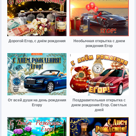
Дорогой Егор, с днём рождения
Необычная открытка с днем
рождения Егор
От всей души на день рождения
Поздравительная открытка с
Егору
днем рождения Егор. Светлых
дней