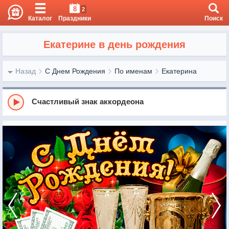
8
2
Каталог
Праздники
Поиск
Екатерине в день рождения
Назад
С Днем Рождения
По именам
Екатерина
Счастливый знак аккордеона