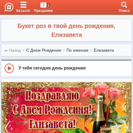
7
1
Каталог
Праздники
Поиск
Букет роз в твой день рождения,
Елизавета
Назад
С Днем Рождения
По именам
Елизавета
У тебя сегодня день рождения