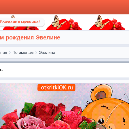
 Рождения мужчине!
м рождения Эвелине
ения
По именам
Эвелина
нь