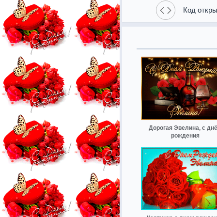
Код откры
Дорогая Эвелина, с дн
рождения