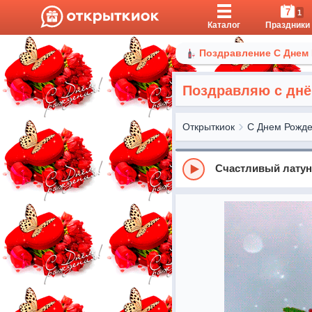
7
1
Каталог
Праздники
Поздравление С Днем
Поздравляю с днё
Открыткиок
С Днем Рожд
Счастливый лату