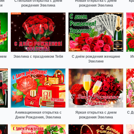
ния
Стильная открытка с днем
Новая открытка с днем
Кр
ми
рождения Эвелина
рождения Эвелина
днем
Эвелина с праздником Тебя
С днём рождения женщине
И
Эвелине
Анимационная открытка с
Яркая открытка с днем
С Д
Днем Рождения, Эвелина
рождения Эвелина