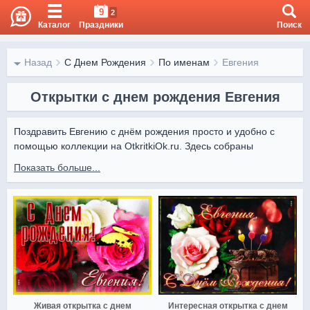
9
2
Каталог
Праздники
Поиск
Назад
С Днем Рождения
По именам
Евгения
Открытки с днем рождения Евгения
Поздравить Евгению с днём рождения просто и удобно с 
помощью коллекции на OtkritkiOk.ru. Здесь собраны 
изящные изображения с цветами и добрыми словами, 
Показать больше...
которые создадут праздничное настроение.

Скачивайте открытки бесплатно, делитесь ими в 
мессенджерах и социальных сетях — пусть поздравление 
для Жени станет тёплым и запоминающимся.
Живая открытка с днем
Интересная открытка с днем