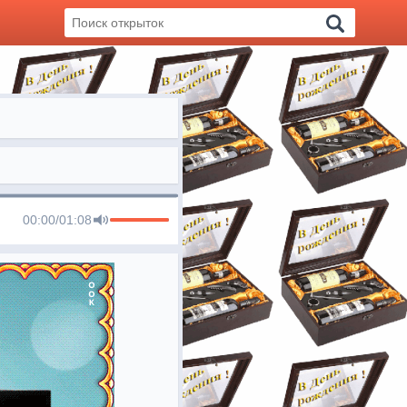
00:00
/
01:08