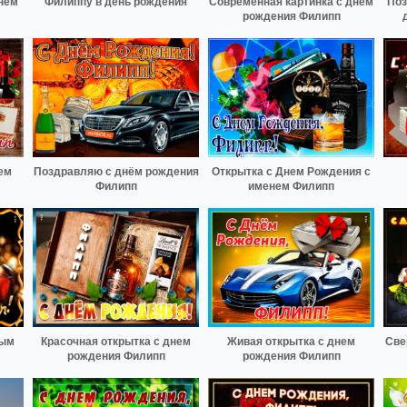
нем
Филиппу в день рождения
Современная картинка с днем
Поз
рождения Филипп
ем
Поздравляю с днём рождения
Открытка с Днем Рождения с
Филипп
именем Филипп
ным
Красочная открытка с днем
Живая открытка с днем
Све
рождения Филипп
рождения Филипп