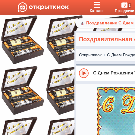
8
2
Каталог
Праздники
Поздравление С Днем
Поздравительная 
Открыткиок
С Днем Рожд
С Днем Рождения 