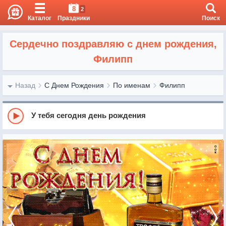
8
2
Каталог
Праздники
Поиск
Сердечно поздравляю с днем рождения,
Филипп
Назад
С Днем Рождения
По именам
Филипп
У тебя сегодня день рождения