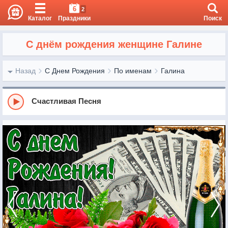
6
2
Каталог
Праздники
Поиск
С днём рождения женщине Галине
Назад
С Днем Рождения
По именам
Галина
Счастливая Песня