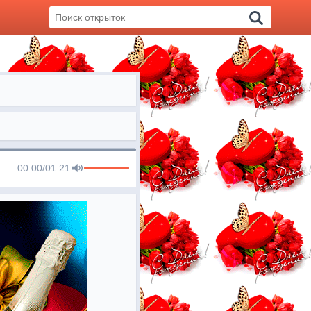
00:00
/
01:21