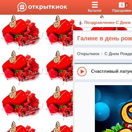
6
2
Каталог
Праздники
Поздравление С Днем
Галине в день ро
Открыткиок
С Днем Рожд
Счастливый лату