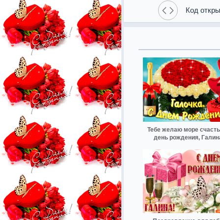
Код откры
Тебе желаю море счасть
день рождения, Галин