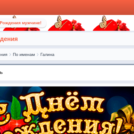
 Рождения мужчине!
ждения
ения
По именам
Галина
нь