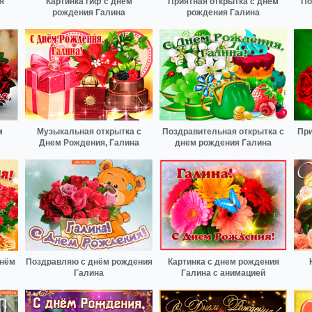
я
Картинка гиф с днем
Приятная открытка с днем
По
рождения Галина
рождения Галина
м
Музыкальная открытка с
Поздравительная открытка с
При
Днем Рождения, Галина
днем рождения Галина
днём
Поздравляю с днём рождения
Картинка с днем рождения
Галина
Галина с анимацией