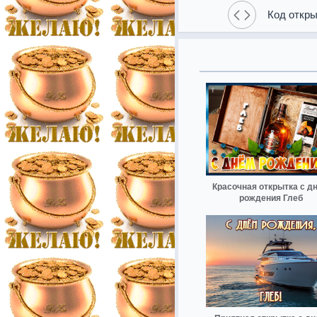
Код откры
Красочная открытка с д
рождения Глеб