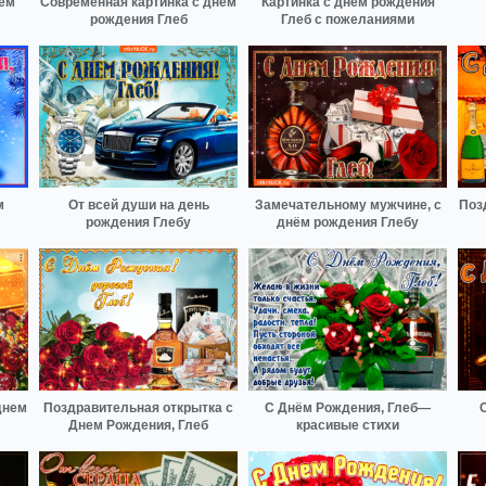
нем
Современная картинка с днем
Картинка с днем рождения
рождения Глеб
Глеб с пожеланиями
м
От всей души на день
Замечательному мужчине, с
Поз
рождения Глебу
днём рождения Глебу
днем
Поздравительная открытка с
С Днём Рождения, Глеб—
Днем Рождения, Глеб
красивые стихи