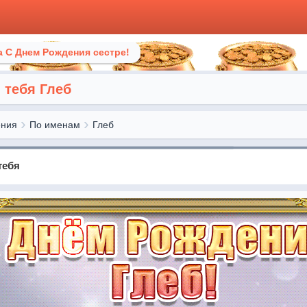
 С Днем Рождения сестре!
 тебя Глеб
ения
По именам
Глеб
тебя