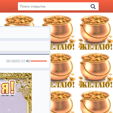
00:00
/
02:07