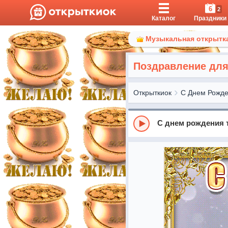
6
2
Каталог
Праздники
Музыкальная открытка
Поздравление для
Открыткиок
С Днем Рожд
С днем рождения 