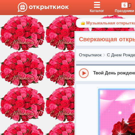
6
2
Каталог
Праздники
Музыкальная открытка
Сверкающая откры
Открыткиок
С Днем Рожд
Твой День рожден