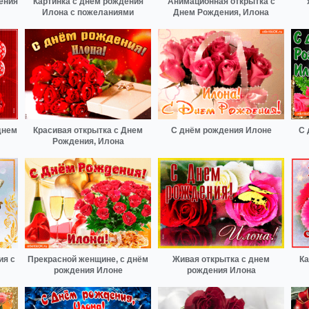
ения
Картинка с днем рождения
Анимационная открытка с
Илона с пожеланиями
Днем Рождения, Илона
днем
Красивая открытка с Днем
С днём рождения Илоне
С 
Рождения, Илона
ия с
Прекрасной женщине, с днём
Живая открытка с днем
Ка
рождения Илоне
рождения Илона