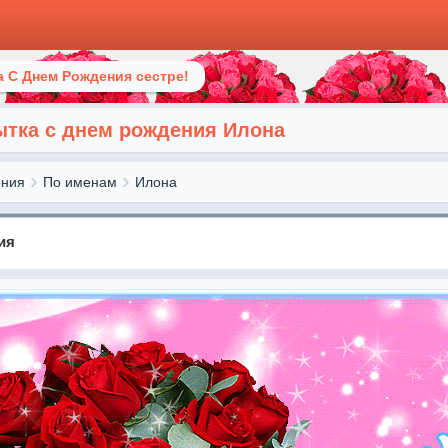
 С Днем Рождения сестре!
тка с днем рождения Илона
ения
По именам
Илона
ия