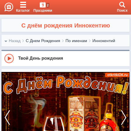
9
2
Каталог
Праздники
Поиск
С днём рождения Иннокентию
Назад
С Днем Рождения
По именам
Иннокентий
Твой День рождения