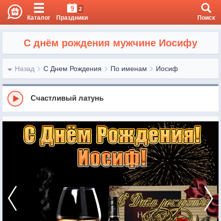
9
2
Каталог
Праздники
Поиск
С днём рождения мужчине Иосифу
Назад
С Днем Рождения
По именам
Иосиф
Счастливый латунь