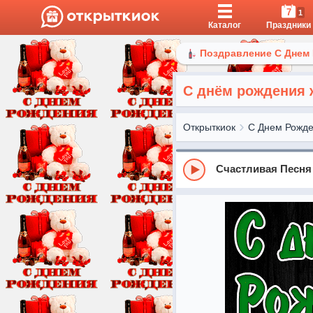
7
1
Каталог
Праздники
Поздравление С Днем
С днём рождения 
Открыткиок
С Днем Рожд
Счастливая Песня