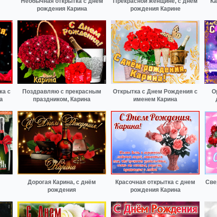
Необычная открытка с днем
Прекрасной женщине, с днём
Ка
рождения Карина
рождения Карине
ка с
Поздравляю с прекрасным
Открытка с Днем Рождения с
О
а
праздником, Карина
именем Карина
Дорогая Карина, с днём
Красочная открытка с днем
Све
рождения
рождения Карина