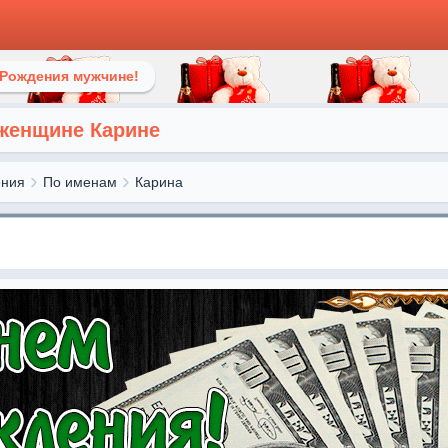
 Рождения мужчине!
женщине Карине
ения
По именам
Карина