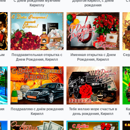
нем
С днём рождения мужчине
Дорогой Кирилл, с днём
Ст
Кириллу
рождения
ным
Поздравительная открытка с
Именная открытка с Днем
Сер
Днем Рождения, Кирилл
Рождения, Кирилл
ния
Поздравляю с днём рождения
Тебе желаю море счастья в
Ка
Кирилл
день рождения, Кирилл