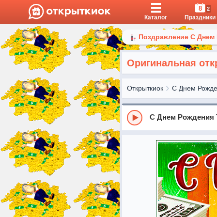
8
2
Каталог
Праздники
Поздравление С Днем
Оригинальная отк
Открыткиок
С Днем Рожд
С Днем Рождения 