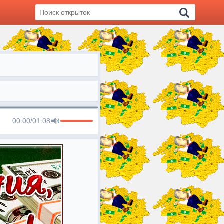
00:00
/
01:08