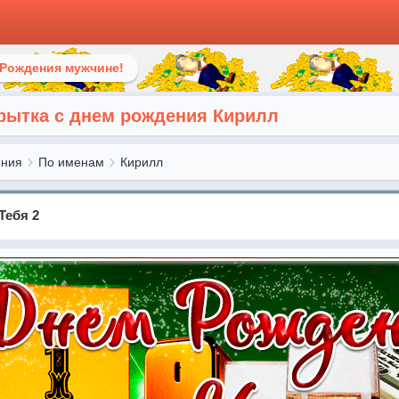
 Рождения мужчине!
рытка с днем рождения Кирилл
ения
По именам
Кирилл
Тебя 2