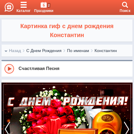
6
2
Каталог
Праздники
Поиск
Картинка гиф с днем рождения
Константин
Назад
С Днем Рождения
По именам
Константин
Счастливая Песня