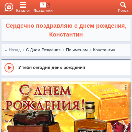
7
1
Каталог
Праздники
Поиск
Сердечно поздравляю с днем рождения,
Константин
Назад
С Днем Рождения
По именам
Константин
У тебя сегодня день рождения