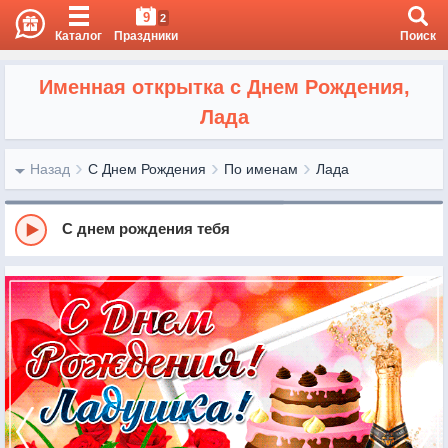
9
2
Каталог
Праздники
Поиск
Именная открытка с Днем Рождения,
Лада
Назад
С Днем Рождения
По именам
Лада
С днем рождения тебя