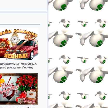
дравительная открытка с
днем рождения Леонид