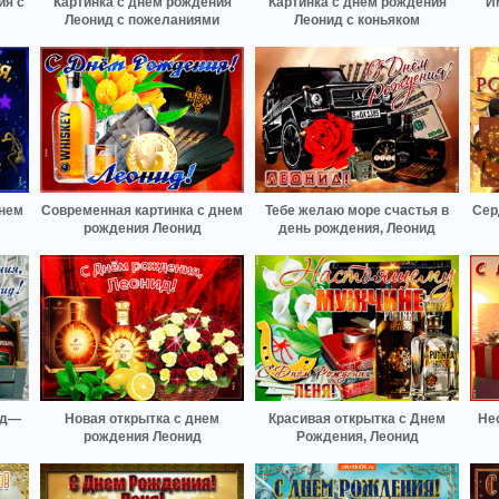
ия с
Картинка с днем рождения
Картинка с днем рождения
И
Леонид с пожеланиями
Леонид с коньяком
днем
Современная картинка с днем
Тебе желаю море счастья в
Сер
рождения Леонид
день рождения, Леонид
ид—
Новая открытка с днем
Красивая открытка с Днем
Не
рождения Леонид
Рождения, Леонид