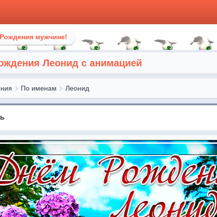
 Рождения мужчине!
рождения Леонид с анимацией
ения
По именам
Леонид
нь