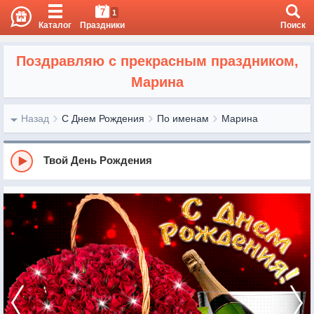
7
1
Каталог
Праздники
Поиск
Поздравляю с прекрасным праздником,
Марина
Назад
С Днем Рождения
По именам
Марина
Твой День Рождения