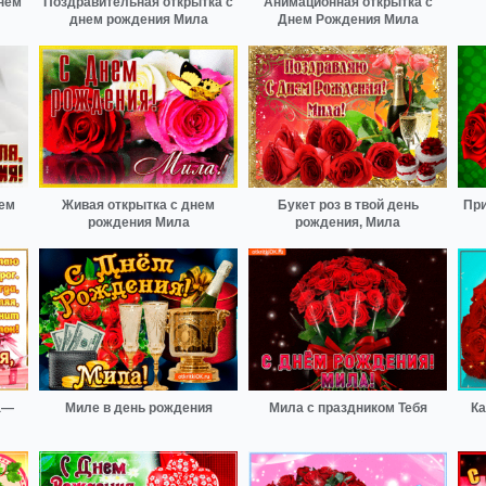
нем
Поздравительная открытка с
Анимационная открытка с
днем рождения Мила
Днем Рождения Мила
нем
Живая открытка с днем
Букет роз в твой день
При
рождения Мила
рождения, Мила
а—
Миле в день рождения
Мила с праздником Тебя
Ка