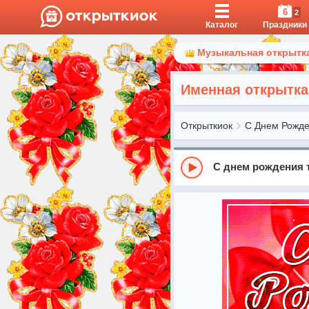
6
2
Каталог
Праздники
Музыкальная открытка
Именная открытка
Открыткиок
С Днем Рожд
С днем рождения 