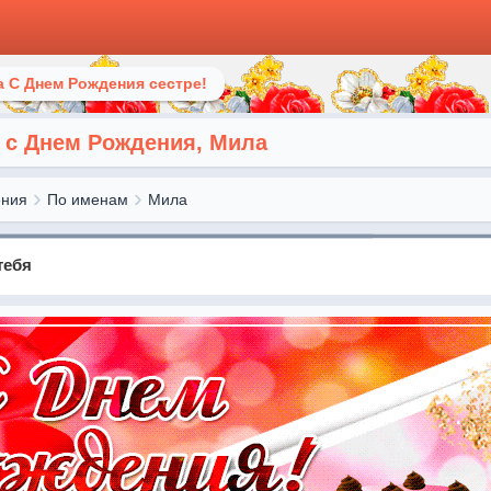
 С Днем Рождения сестре!
 с Днем Рождения, Мила
ения
По именам
Мила
тебя