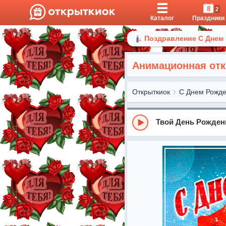
8
2
Каталог
Праздники
Поздравление С Днем
Анимационная отк
Открыткиок
С Днем Рожд
Твой День Рожден