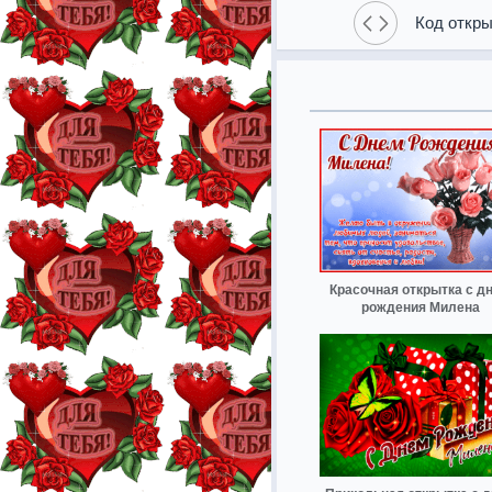
Код откры
Красочная открытка с д
рождения Милена