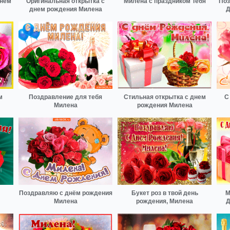
днем
Оригинальная открытка с
Милена с праздником Тебя
Поз
днем рождения Милена
Д
м
Поздравление для тебя
Стильная открытка с днем
С
Милена
рождения Милена
Поздравляю с днём рождения
Букет роз в твой день
М
Милена
рождения, Милена
Д