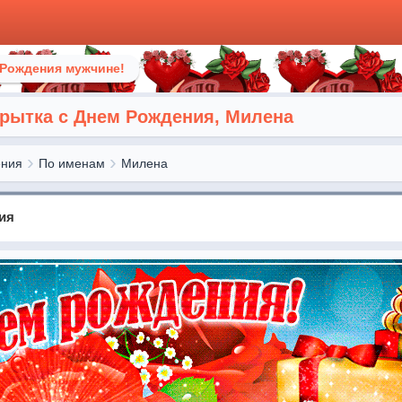
 Рождения мужчине!
рытка с Днем Рождения, Милена
ения
По именам
Милена
ия